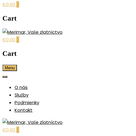
€0,00
0
Cart
€0,00
0
šperky pre každú príležitosť
MERIMAR, VAŠE
Cart
ZLATNÍCTVO
Menu
O nás
Služby
Podmienky
Kontakt
€0,00
0
šperky pre každú príležitosť