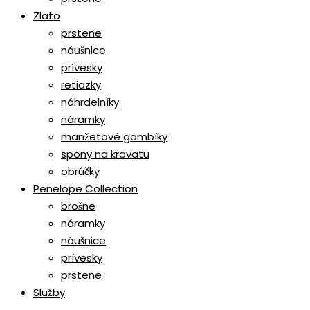
Zlato
prstene
náušnice
prívesky
retiazky
náhrdelníky
náramky
manžetové gombíky
spony na kravatu
obrúčky
Penelope Collection
brošne
náramky
náušnice
prívesky
prstene
Služby