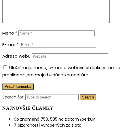
Meno
*
E-mail
*
Adresa webu
Uložiť moje meno, e-mail a webovú stránku v tomto
prehliadači pre moje budúce komentáre.
Search for:
Search
NAJNOVŠIE ČLÁNKY
Čo znamená 750, 585 na zlatom šperku?
7 bizardností vyrobených zo zlata I.