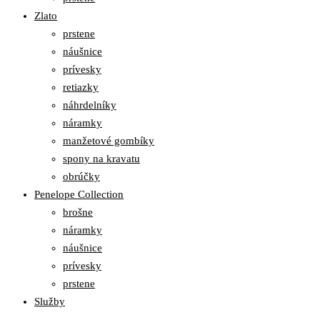
Zlato
prstene
náušnice
prívesky
retiazky
náhrdelníky
náramky
manžetové gombíky
spony na kravatu
obrúčky
Penelope Collection
brošne
náramky
náušnice
prívesky
prstene
Služby