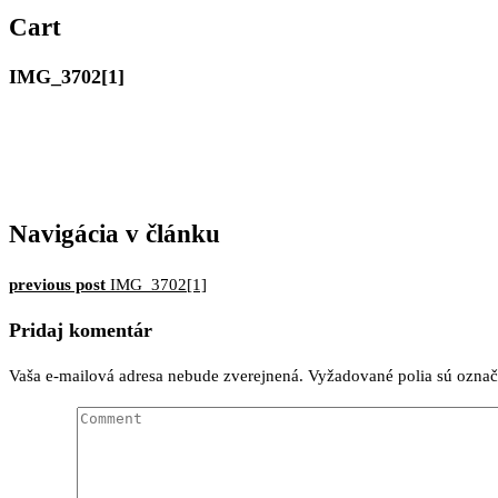
MERIMAR, VAŠE ZLATNÍCT
Cart
IMG_3702[1]
Navigácia v článku
previous post
IMG_3702[1]
Pridaj komentár
Vaša e-mailová adresa nebude zverejnená.
Vyžadované polia sú ozna