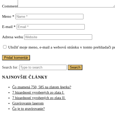
Comment
Meno
*
E-mail
*
Adresa webu
Uložiť moje meno, e-mail a webovú stránku v tomto prehliadači 
Search for:
Search
NAJNOVŠIE ČLÁNKY
Čo znamená 750, 585 na zlatom šperku?
7 bizardností vyrobených zo zlata I.
7 bizardností vyrobených zo zlata II.
Gravírovanie laserom
Čo je to gravírovanie?