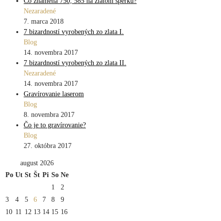
Čo znamená 750, 585 na zlatom šperku?
Nezaradené
7. marca 2018
7 bizardností vyrobených zo zlata I.
Blog
14. novembra 2017
7 bizardností vyrobených zo zlata II.
Nezaradené
14. novembra 2017
Gravírovanie laserom
Blog
8. novembra 2017
Čo je to gravírovanie?
Blog
27. októbra 2017
august 2026
Po
Ut
St
Št
Pi
So
Ne
1
2
3
4
5
6
7
8
9
10
11
12
13
14
15
16