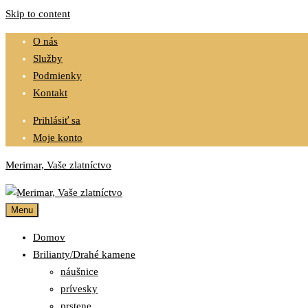
Skip to content
O nás
Služby
Podmienky
Kontakt
Prihlásiť sa
Moje konto
Merimar, Vaše zlatníctvo
Menu
Domov
Brilianty/Drahé kamene
náušnice
prívesky
prstene