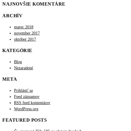
NAJNOVŠIE KOMENTÁRE
ARCHÍV
marec 2018
november 2017
október 2017
KATEGÓRIE
Blog
Nezaradené
META
Prihlásiť sa
Feed záznamov
RSS feed komentárov
WordPress.org
FEATURED POSTS