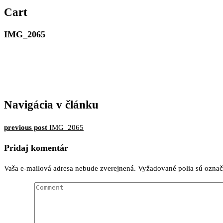
MERIMAR, VAŠE ZLATNÍCT
Cart
IMG_2065
Navigácia v článku
previous post
IMG_2065
Pridaj komentár
Vaša e-mailová adresa nebude zverejnená.
Vyžadované polia sú ozna