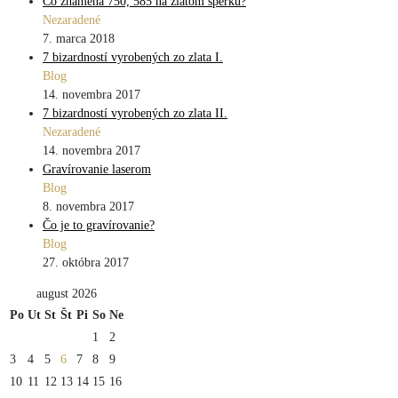
Čo znamená 750, 585 na zlatom šperku?
Nezaradené
7. marca 2018
7 bizardností vyrobených zo zlata I.
Blog
14. novembra 2017
7 bizardností vyrobených zo zlata II.
Nezaradené
14. novembra 2017
Gravírovanie laserom
Blog
8. novembra 2017
Čo je to gravírovanie?
Blog
27. októbra 2017
august 2026
Po
Ut
St
Št
Pi
So
Ne
1
2
3
4
5
6
7
8
9
10
11
12
13
14
15
16