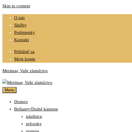
Skip to content
O nás
Služby
Podmienky
Kontakt
Prihlásiť sa
Moje konto
Merimar, Vaše zlatníctvo
Menu
Domov
Brilianty/Drahé kamene
náušnice
prívesky
prstene