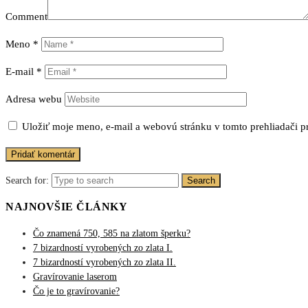
Comment
Meno
*
E-mail
*
Adresa webu
Uložiť moje meno, e-mail a webovú stránku v tomto prehliadači 
Search for:
Search
NAJNOVŠIE ČLÁNKY
Čo znamená 750, 585 na zlatom šperku?
7 bizardností vyrobených zo zlata I.
7 bizardností vyrobených zo zlata II.
Gravírovanie laserom
Čo je to gravírovanie?