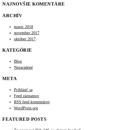
NAJNOVŠIE KOMENTÁRE
ARCHÍV
marec 2018
november 2017
október 2017
KATEGÓRIE
Blog
Nezaradené
META
Prihlásiť sa
Feed záznamov
RSS feed komentárov
WordPress.org
FEATURED POSTS