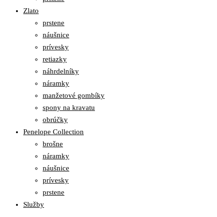
Zlato
prstene
náušnice
prívesky
retiazky
náhrdelníky
náramky
manžetové gombíky
spony na kravatu
obrúčky
Penelope Collection
brošne
náramky
náušnice
prívesky
prstene
Služby