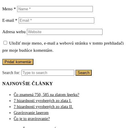
Meno
*
E-mail
*
Adresa webu
Uložiť moje meno, e-mail a webovú stránku v tomto prehliadači
pre moje budúce komentáre.
Search for:
Search
NAJNOVŠIE ČLÁNKY
Čo znamená 750, 585 na zlatom šperku?
7 bizardností vyrobených zo zlata I.
7 bizardností vyrobených zo zlata II.
Gravírovanie laserom
Čo je to gravírovanie?