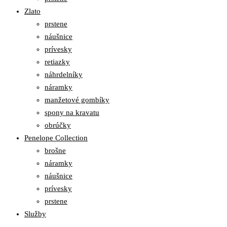
Zlato
prstene
náušnice
prívesky
retiazky
náhrdelníky
náramky
manžetové gombíky
spony na kravatu
obrúčky
Penelope Collection
brošne
náramky
náušnice
prívesky
prstene
Služby