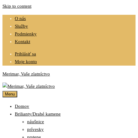
Skip to content
O nás
Služby
Podmienky
Kontakt
Prihlásiť sa
Moje konto
Merimar, Vaše zlatníctvo
Menu
Domov
Brilianty/Drahé kamene
náušnice
prívesky
prstene