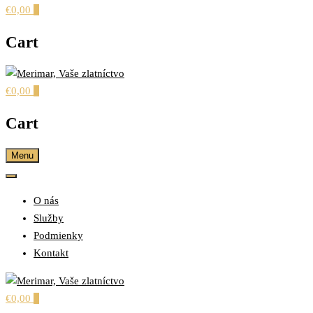
€0,00
0
Cart
€0,00
0
šperky pre každú príležitosť
MERIMAR, VAŠE
Cart
ZLATNÍCTVO
Menu
O nás
Služby
Podmienky
Kontakt
€0,00
0
šperky pre každú príležitosť