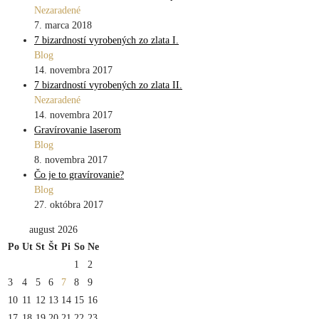
Nezaradené
7. marca 2018
7 bizardností vyrobených zo zlata I.
Blog
14. novembra 2017
7 bizardností vyrobených zo zlata II.
Nezaradené
14. novembra 2017
Gravírovanie laserom
Blog
8. novembra 2017
Čo je to gravírovanie?
Blog
27. októbra 2017
august 2026
Po
Ut
St
Št
Pi
So
Ne
1
2
3
4
5
6
7
8
9
10
11
12
13
14
15
16
17
18
19
20
21
22
23