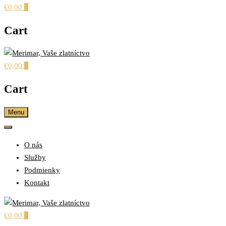
€0,00
0
Cart
€0,00
0
šperky pre každú príležitosť
MERIMAR, VAŠE
Cart
ZLATNÍCTVO
Menu
O nás
Služby
Podmienky
Kontakt
€0,00
0
šperky pre každú príležitosť