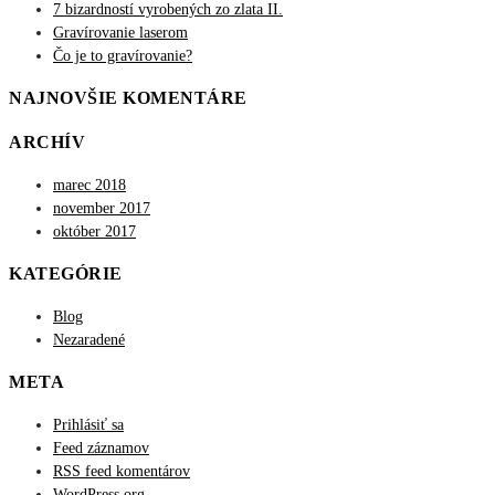
7 bizardností vyrobených zo zlata II.
Gravírovanie laserom
Čo je to gravírovanie?
NAJNOVŠIE KOMENTÁRE
ARCHÍV
marec 2018
november 2017
október 2017
KATEGÓRIE
Blog
Nezaradené
META
Prihlásiť sa
Feed záznamov
RSS feed komentárov
WordPress.org