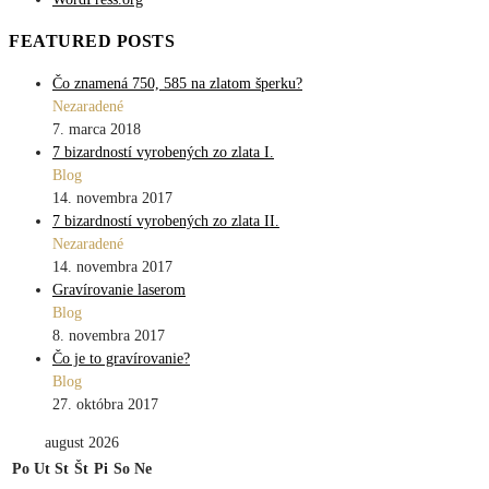
FEATURED POSTS
Čo znamená 750, 585 na zlatom šperku?
Nezaradené
7. marca 2018
7 bizardností vyrobených zo zlata I.
Blog
14. novembra 2017
7 bizardností vyrobených zo zlata II.
Nezaradené
14. novembra 2017
Gravírovanie laserom
Blog
8. novembra 2017
Čo je to gravírovanie?
Blog
27. októbra 2017
august 2026
Po
Ut
St
Št
Pi
So
Ne