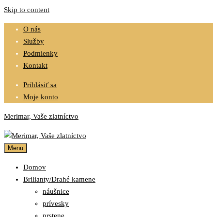
Skip to content
O nás
Služby
Podmienky
Kontakt
Prihlásiť sa
Moje konto
Merimar, Vaše zlatníctvo
Menu
Domov
Brilianty/Drahé kamene
náušnice
prívesky
prstene