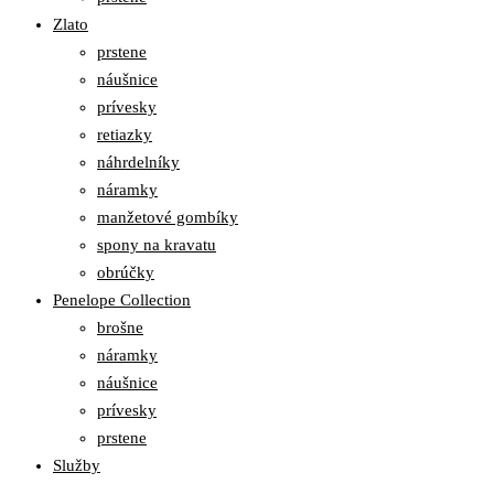
Zlato
prstene
náušnice
prívesky
retiazky
náhrdelníky
náramky
manžetové gombíky
spony na kravatu
obrúčky
Penelope Collection
brošne
náramky
náušnice
prívesky
prstene
Služby