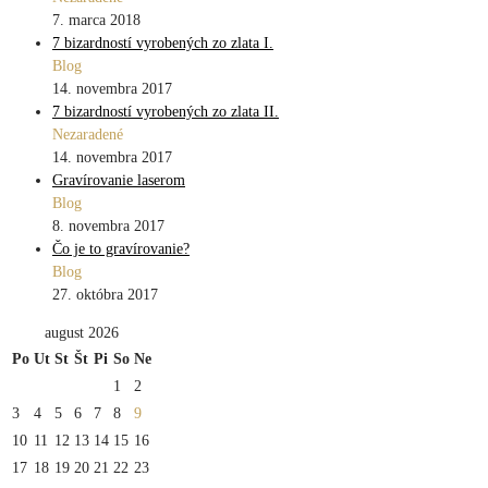
7. marca 2018
7 bizardností vyrobených zo zlata I.
Blog
14. novembra 2017
7 bizardností vyrobených zo zlata II.
Nezaradené
14. novembra 2017
Gravírovanie laserom
Blog
8. novembra 2017
Čo je to gravírovanie?
Blog
27. októbra 2017
august 2026
Po
Ut
St
Št
Pi
So
Ne
1
2
3
4
5
6
7
8
9
10
11
12
13
14
15
16
17
18
19
20
21
22
23