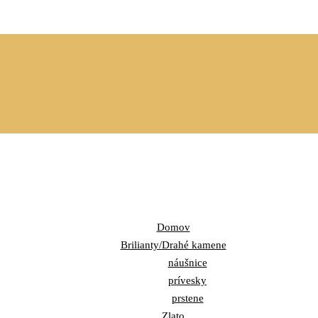
Domov
Brilianty/Drahé kamene
náušnice
prívesky
prstene
Zlato