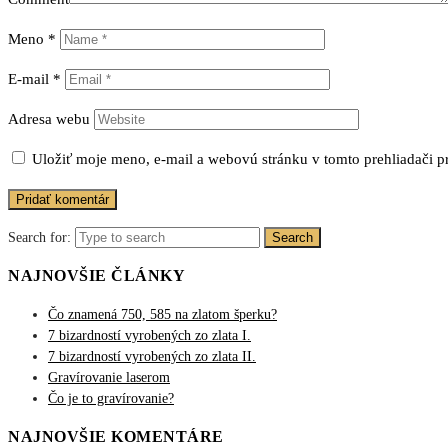
Meno
*
E-mail
*
Adresa webu
Uložiť moje meno, e-mail a webovú stránku v tomto prehliadači 
Search for:
Search
NAJNOVŠIE ČLÁNKY
Čo znamená 750, 585 na zlatom šperku?
7 bizardností vyrobených zo zlata I.
7 bizardností vyrobených zo zlata II.
Gravírovanie laserom
Čo je to gravírovanie?
NAJNOVŠIE KOMENTÁRE