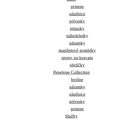
prstene
náušnice
prívesky
retiazky
náhrdelníky
náramky
manžetové gombíky
spony na kravatu
obrúčky
Penelope Collection
brošne
náramky
náušnice
prívesky
prstene
Služby