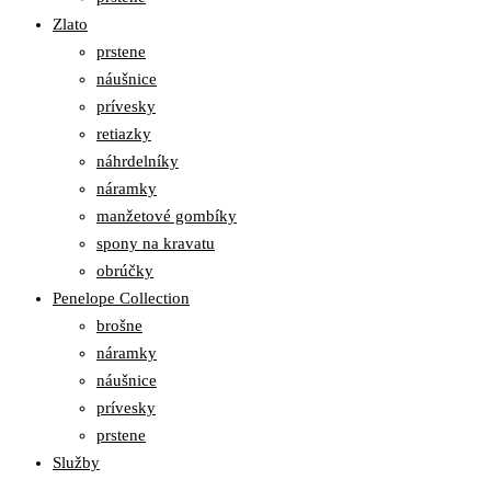
Zlato
prstene
náušnice
prívesky
retiazky
náhrdelníky
náramky
manžetové gombíky
spony na kravatu
obrúčky
Penelope Collection
brošne
náramky
náušnice
prívesky
prstene
Služby