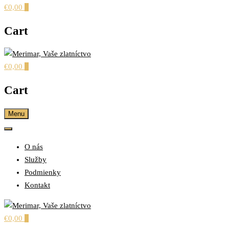
€0,00
0
Cart
€0,00
0
šperky pre každú príležitosť
MERIMAR, VAŠE
Cart
ZLATNÍCTVO
Menu
O nás
Služby
Podmienky
Kontakt
€0,00
0
šperky pre každú príležitosť