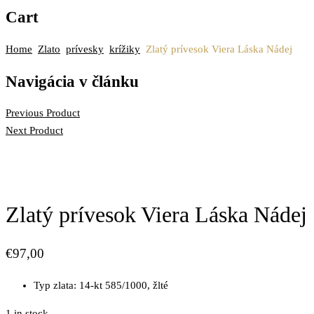
MERIMAR, VAŠE
Cart
ZLATNÍCTVO
Home
Zlato
prívesky
krížiky
Zlatý prívesok Viera Láska Nádej
Navigácia v článku
Previous Product
Next Product
Zlatý prívesok Viera Láska Nádej
€
97,00
Typ zlata
:
14-kt 585/1000, žlté
1 in stock