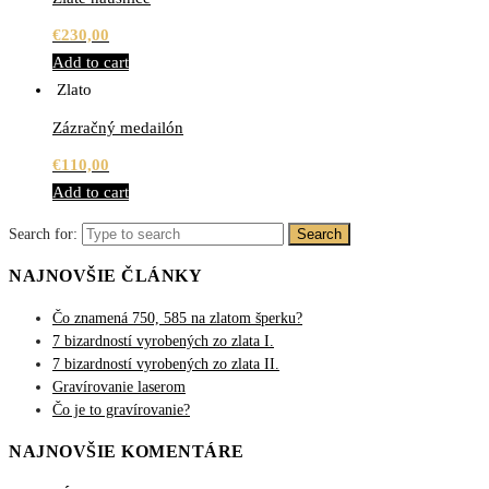
€
230,00
Add to cart
Zlato
Zázračný medailón
€
110,00
Add to cart
Search for:
Search
NAJNOVŠIE ČLÁNKY
Čo znamená 750, 585 na zlatom šperku?
7 bizardností vyrobených zo zlata I.
7 bizardností vyrobených zo zlata II.
Gravírovanie laserom
Čo je to gravírovanie?
NAJNOVŠIE KOMENTÁRE