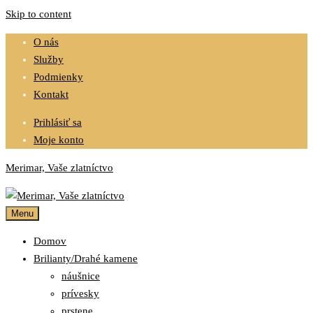
Skip to content
O nás
Služby
Podmienky
Kontakt
Prihlásiť sa
Moje konto
Merimar, Vaše zlatníctvo
Menu
Domov
Brilianty/Drahé kamene
náušnice
prívesky
prstene