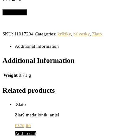
Add to cart
SKU:
11017204
Categories:
krížiky
,
prívesky
,
Zlato
Additional information
Additional Information
Weight
0,71 g
Related products
Zlato
Zlatý medajlónik_anjel
€
370,00
Add to cart