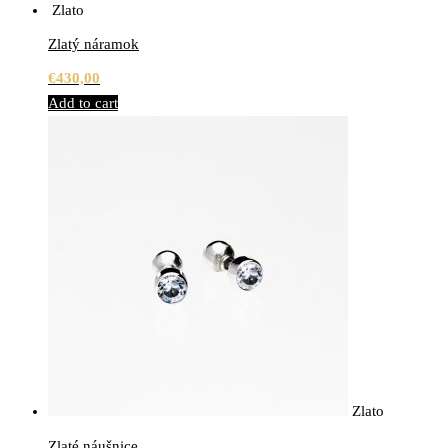
Zlato
Zlatý náramok
€
430,00
Add to cart
Zlato
Zlaté náušnice