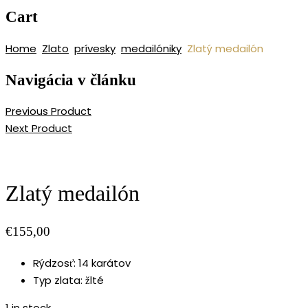
MERIMAR, VAŠE
Cart
ZLATNÍCTVO
Home
Zlato
prívesky
medailóniky
Zlatý medailón
Navigácia v článku
Previous Product
Next Product
Zlatý medailón
€
155,00
Rýdzosť
:
14 karátov
Typ zlata
:
žlté
1 in stock