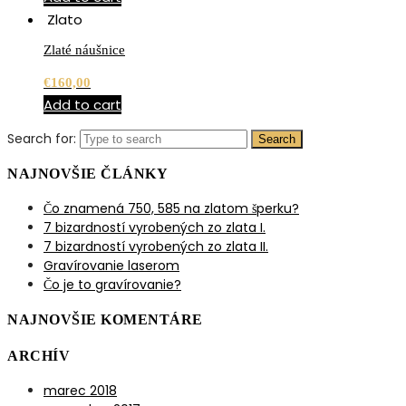
Zlato
Zlaté náušnice
€
160,00
Add to cart
Search for:
Search
NAJNOVŠIE ČLÁNKY
Čo znamená 750, 585 na zlatom šperku?
7 bizardností vyrobených zo zlata I.
7 bizardností vyrobených zo zlata II.
Gravírovanie laserom
Čo je to gravírovanie?
NAJNOVŠIE KOMENTÁRE
ARCHÍV
marec 2018