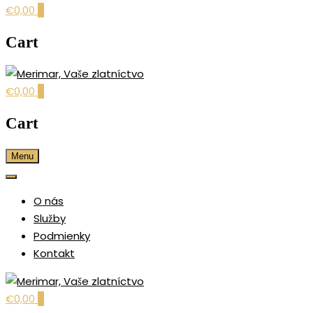
€0,00
0
Cart
€0,00
0
šperky pre každú príležitosť
MERIMAR, VAŠE
Cart
ZLATNÍCTVO
Menu
O nás
Služby
Podmienky
Kontakt
€0,00
0
šperky pre každú príležitosť