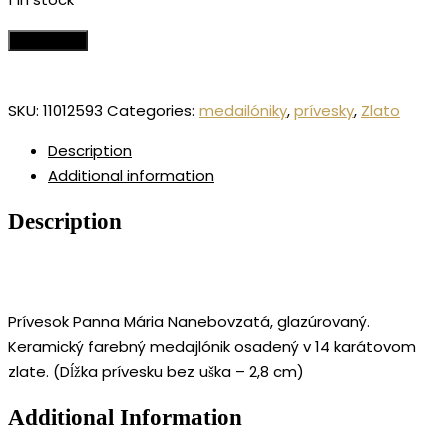
Add to cart
SKU:
11012593
Categories:
medailóniky
,
prívesky
,
Zlato
Description
Additional information
Description
Prívesok Panna Mária Nanebovzatá, glazúrovaný.
Keramický farebný medajlónik osadený v 14 karátovom
zlate. (Dĺžka prívesku bez uška – 2,8 cm)
Additional Information