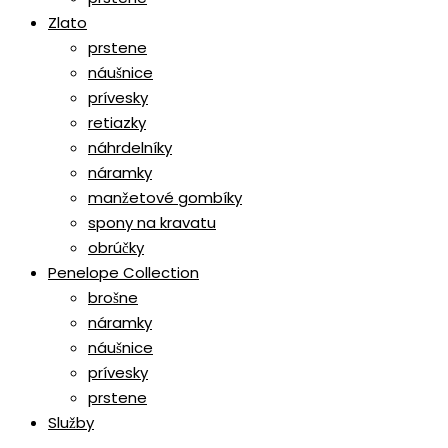
Zlato
prstene
náušnice
prívesky
retiazky
náhrdelníky
náramky
manžetové gombíky
spony na kravatu
obrúčky
Penelope Collection
brošne
náramky
náušnice
prívesky
prstene
Služby