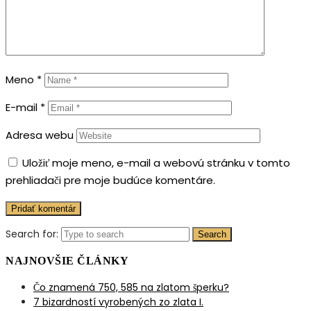
Meno
*
E-mail
*
Adresa webu
Uložiť moje meno, e-mail a webovú stránku v tomto
prehliadači pre moje budúce komentáre.
Search for:
Search
NAJNOVŠIE ČLÁNKY
Čo znamená 750, 585 na zlatom šperku?
7 bizardností vyrobených zo zlata I.