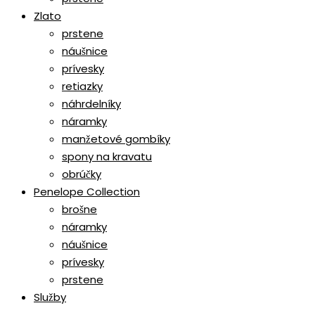
Zlato
prstene
náušnice
prívesky
retiazky
náhrdelníky
náramky
manžetové gombíky
spony na kravatu
obrúčky
Penelope Collection
brošne
náramky
náušnice
prívesky
prstene
Služby