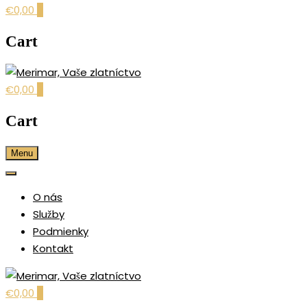
€0,00
0
Cart
€0,00
0
šperky pre každú príležitosť
MERIMAR, VAŠE
Cart
ZLATNÍCTVO
Menu
O nás
Služby
Podmienky
Kontakt
€0,00
0
šperky pre každú príležitosť