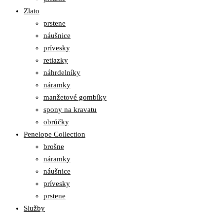
Zlato
prstene
náušnice
prívesky
retiazky
náhrdelníky
náramky
manžetové gombíky
spony na kravatu
obrúčky
Penelope Collection
brošne
náramky
náušnice
prívesky
prstene
Služby