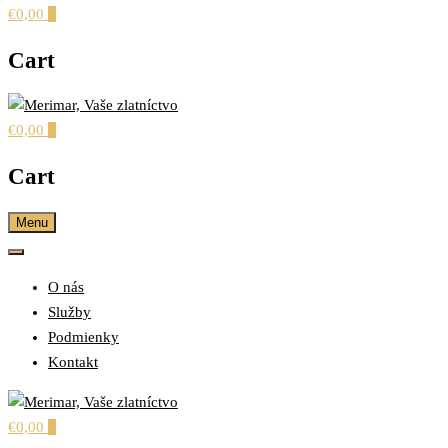
€0,00
0
Cart
€0,00
0
šperky pre každú príležitosť
MERIMAR, VAŠE
Cart
ZLATNÍCTVO
Menu
O nás
Služby
Podmienky
Kontakt
€0,00
0
šperky pre každú príležitosť