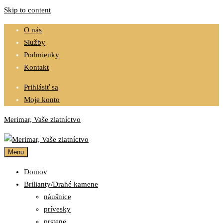
Skip to content
O nás
Služby
Podmienky
Kontakt
Prihlásiť sa
Moje konto
Merimar, Vaše zlatníctvo
Menu
Domov
Brilianty/Drahé kamene
náušnice
prívesky
prstene