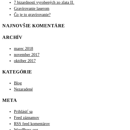
7 bizardností vyrobených zo zlata II.
Gravírovanie laserom
Čo je to gravírovanie?
NAJNOVŠIE KOMENTÁRE
ARCHÍV
marec 2018
november 2017
október 2017
KATEGÓRIE
Blog
Nezaradené
META
Prihlásiť sa
Feed záznamov
RSS feed komentárov
WordPress.org