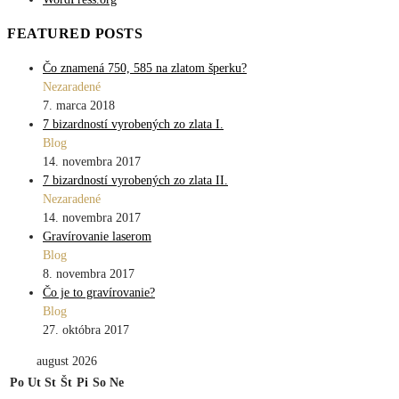
FEATURED POSTS
Čo znamená 750, 585 na zlatom šperku?
Nezaradené
7. marca 2018
7 bizardností vyrobených zo zlata I.
Blog
14. novembra 2017
7 bizardností vyrobených zo zlata II.
Nezaradené
14. novembra 2017
Gravírovanie laserom
Blog
8. novembra 2017
Čo je to gravírovanie?
Blog
27. októbra 2017
august 2026
Po
Ut
St
Št
Pi
So
Ne