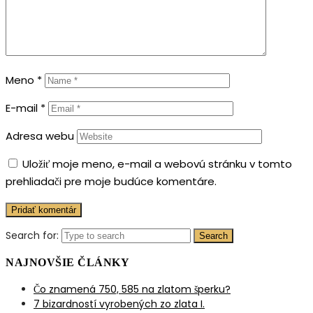
Meno
*
E-mail
*
Adresa webu
Uložiť moje meno, e-mail a webovú stránku v tomto
prehliadači pre moje budúce komentáre.
Search for:
Search
NAJNOVŠIE ČLÁNKY
Čo znamená 750, 585 na zlatom šperku?
7 bizardností vyrobených zo zlata I.