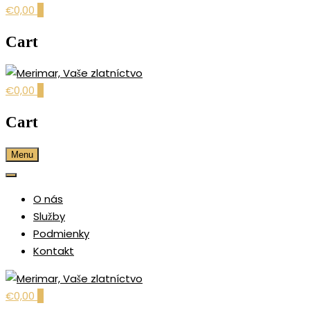
€0,00
0
Cart
€0,00
0
šperky pre každú príležitosť
MERIMAR, VAŠE
Cart
ZLATNÍCTVO
Menu
O nás
Služby
Podmienky
Kontakt
€0,00
0
šperky pre každú príležitosť