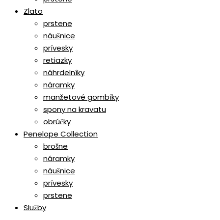
Zlato
prstene
náušnice
prívesky
retiazky
náhrdelníky
náramky
manžetové gombíky
spony na kravatu
obrúčky
Penelope Collection
brošne
náramky
náušnice
prívesky
prstene
Služby