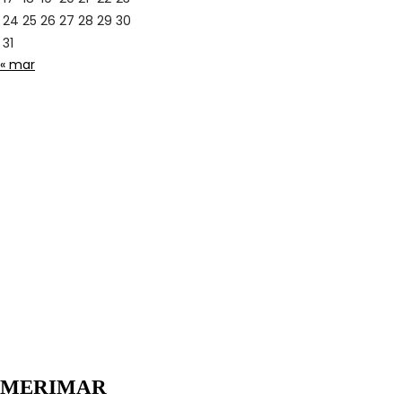
24
25
26
27
28
29
30
31
« mar
MERIMAR