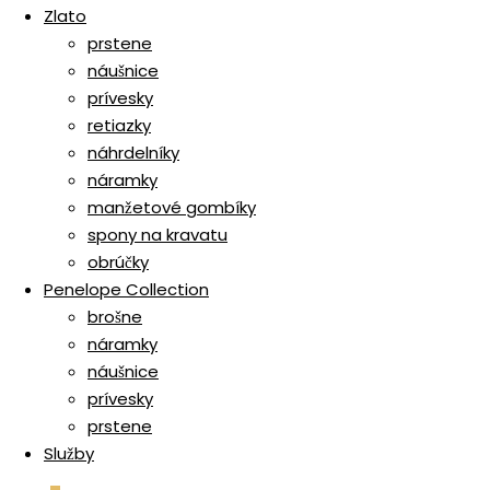
Zlato
prstene
náušnice
prívesky
retiazky
náhrdelníky
náramky
manžetové gombíky
spony na kravatu
obrúčky
Penelope Collection
brošne
náramky
náušnice
prívesky
prstene
Služby