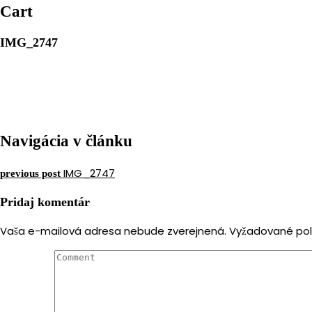
MERIMAR, VAŠE ZLATNÍCTV
Cart
IMG_2747
Navigácia v článku
IMG_2747
previous post
Pridaj komentár
Vaša e-mailová adresa nebude zverejnená.
Vyžadované pol