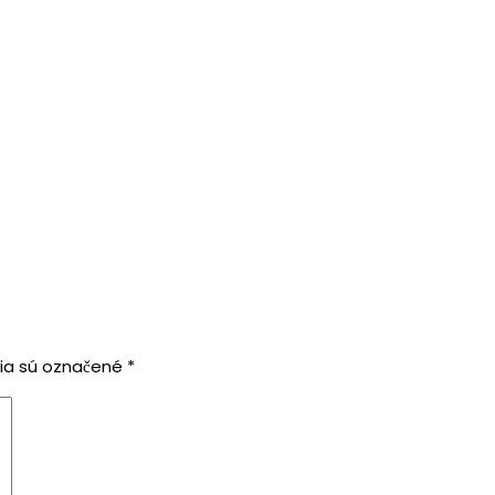
O
ia sú označené
*