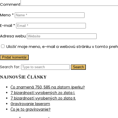
Comment
Meno
*
E-mail
*
Adresa webu
Uložiť moje meno, e-mail a webovú stránku v tomto pre
Search for:
Search
NAJNOVŠIE ČLÁNKY
Čo znamená 750, 585 na zlatom šperku?
7 bizardností vyrobených zo zlata I.
7 bizardností vyrobených zo zlata II.
Gravírovanie laserom
Čo je to gravírovanie?