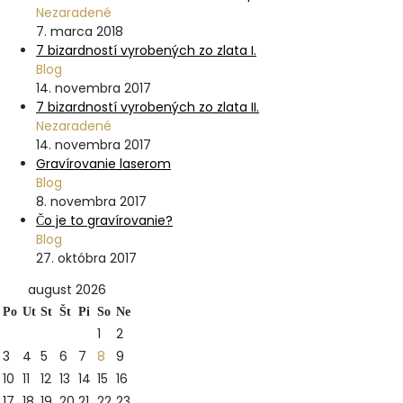
Nezaradené
7. marca 2018
7 bizardností vyrobených zo zlata I.
Blog
14. novembra 2017
7 bizardností vyrobených zo zlata II.
Nezaradené
14. novembra 2017
Gravírovanie laserom
Blog
8. novembra 2017
Čo je to gravírovanie?
Blog
27. októbra 2017
august 2026
Po
Ut
St
Št
Pi
So
Ne
1
2
3
4
5
6
7
8
9
10
11
12
13
14
15
16
17
18
19
20
21
22
23