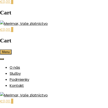
€0,00
0
Cart
€0,00
0
šperky pre každú príležitosť
MERIMAR, VAŠE ZLATNÍCTV
Cart
Menu
O nás
Služby
Podmienky
Kontakt
€0,00
0
šperky pre každú príležitosť