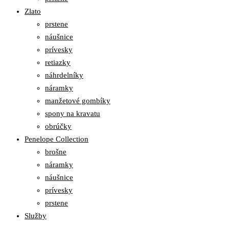
Zlato
prstene
náušnice
prívesky
retiazky
náhrdelníky
náramky
manžetové gombíky
spony na kravatu
obrúčky
Penelope Collection
brošne
náramky
náušnice
prívesky
prstene
Služby