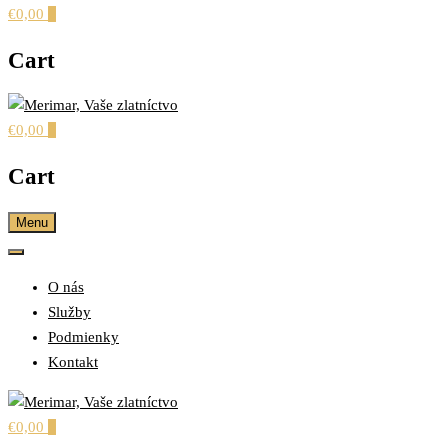
€0,00
0
Cart
€0,00
0
šperky pre každú príležitosť
MERIMAR, VAŠE
Cart
ZLATNÍCTVO
Menu
O nás
Služby
Podmienky
Kontakt
€0,00
0
šperky pre každú príležitosť