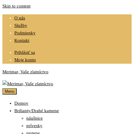
Skip to content
O nás
Služby
Podmienky
Kontakt
Prihlásiť sa
Moje konto
Merimar, Vaše zlatníctvo
Menu
Domov
Brilianty/Drahé kamene
náušnice
prívesky
prstene