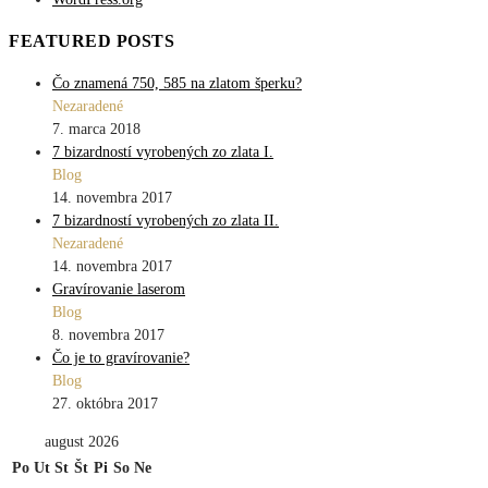
FEATURED POSTS
Čo znamená 750, 585 na zlatom šperku?
Nezaradené
7. marca 2018
7 bizardností vyrobených zo zlata I.
Blog
14. novembra 2017
7 bizardností vyrobených zo zlata II.
Nezaradené
14. novembra 2017
Gravírovanie laserom
Blog
8. novembra 2017
Čo je to gravírovanie?
Blog
27. októbra 2017
august 2026
Po
Ut
St
Št
Pi
So
Ne