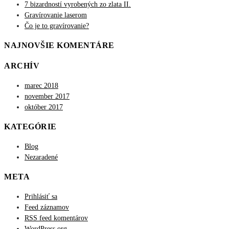
7 bizardností vyrobených zo zlata II.
Gravírovanie laserom
Čo je to gravírovanie?
NAJNOVŠIE KOMENTÁRE
ARCHÍV
marec 2018
november 2017
október 2017
KATEGÓRIE
Blog
Nezaradené
META
Prihlásiť sa
Feed záznamov
RSS feed komentárov
WordPress.org